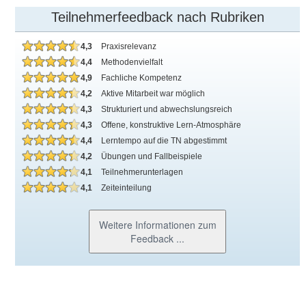
Teilnehmerfeedback nach Rubriken
4,3
Praxisrelevanz
4,4
Methodenvielfalt
4,9
Fachliche Kompetenz
4,2
Aktive Mitarbeit war möglich
4,3
Strukturiert und abwechslungsreich
4,3
Offene, konstruktive Lern-Atmosphäre
4,4
Lerntempo auf die TN abgestimmt
4,2
Übungen und Fallbeispiele
4,1
Teilnehmerunterlagen
4,1
Zeiteinteilung
Weitere Informationen zum
Feedback ...